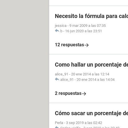
Necesito la fórmula para cal
jessica
-
9 mar 2009 a las 07:35
b
-
16 jun 2020 a las 23:51
12 respuestas
Como hallar un porcentaje de
alice_91
-
20 ene 2014 a las 12:14
alice_91
-
20 ene 2014 a las 14:04
2 respuestas
Cómo sacar un porcentaje de
Perla
-
3 sep 2019 a las 02:42