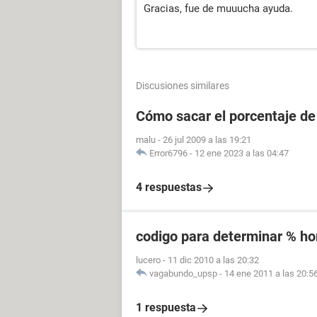
Gracias, fue de muuucha ayuda.
Discusiones similares
Cómo sacar el porcentaje de
malu
-
26 jul 2009 a las 19:21
Error6796
-
12 ene 2023 a las 04:47
4 respuestas
codigo para determinar % h
lucero
-
11 dic 2010 a las 20:32
vagabundo_upsp
-
14 ene 2011 a las 20:5
1 respuesta