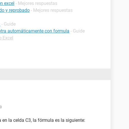
n excel
- Mejores respuestas
do y reprobado
- Mejores respuestas
l
- Guide
 otra automáticamente con formula
- Guide
o Excel
40
 en la celda C3, la fórmula es la siguiente: