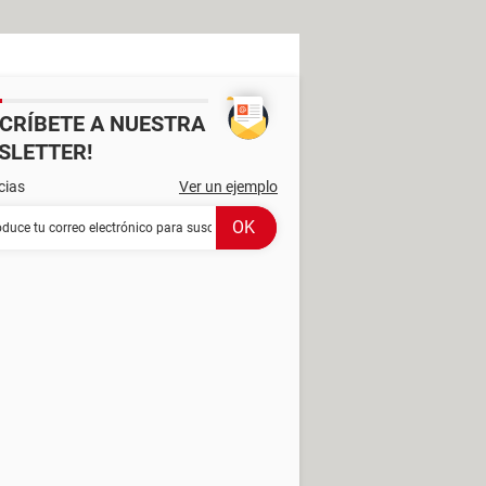
SCRÍBETE A NUESTRA
SLETTER!
cias
Ver un ejemplo