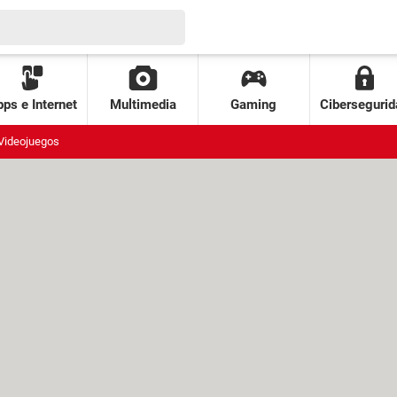
ps e Internet
Multimedia
Gaming
Cibersegurid
Videojuegos