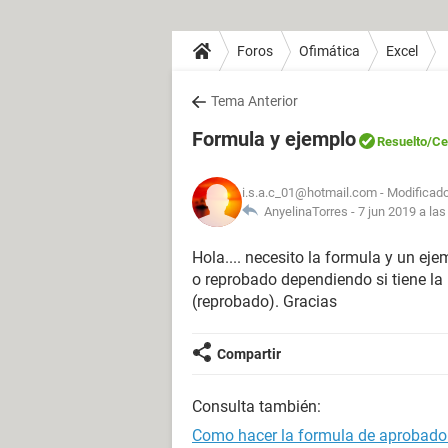
Foros
Ofimática
Excel
Tema Anterior
Formula y ejemplo
Resuelto
/Ce
i.s.a.c_01@hotmail.com
- Modificado
AnyelinaTorres -
7 jun 2019 a las
Hola.... necesito la formula y un 
o reprobado dependiendo si tiene l
(reprobado). Gracias
Compartir
Consulta también:
Como hacer la formula de aprobado 