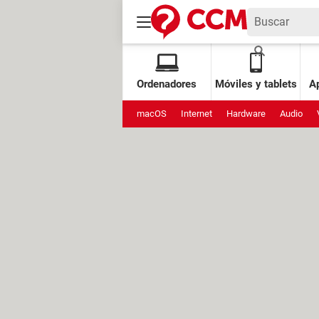
Ordenadores
Móviles y tablets
Ap
macOS
Internet
Hardware
Audio