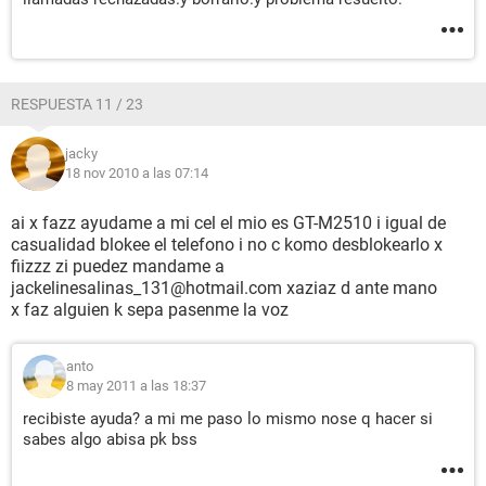
RESPUESTA 11 / 23
jacky
18 nov 2010 a las 07:14
ai x fazz ayudame a mi cel el mio es GT-M2510 i igual de
casualidad blokee el telefono i no c komo desblokearlo x
fiizzz zi puedez mandame a
jackelinesalinas_131@hotmail.com xaziaz d ante mano
x faz alguien k sepa pasenme la voz
anto
8 may 2011 a las 18:37
recibiste ayuda? a mi me paso lo mismo nose q hacer si
sabes algo abisa pk bss