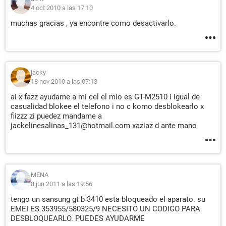
4 oct 2010 a las 17:10
muchas gracias , ya encontre como desactivarlo.
jacky
18 nov 2010 a las 07:13
ai x fazz ayudame a mi cel el mio es GT-M2510 i igual de
casualidad blokee el telefono i no c komo desblokearlo x
fiizzz zi puedez mandame a
jackelinesalinas_131@hotmail.com xaziaz d ante mano
MENA
8 jun 2011 a las 19:56
tengo un sansung gt b 3410 esta bloqueado el aparato. su
EMEI ES 353955/580325/9 NECESITO UN CODIGO PARA
DESBLOQUEARLO. PUEDES AYUDARME