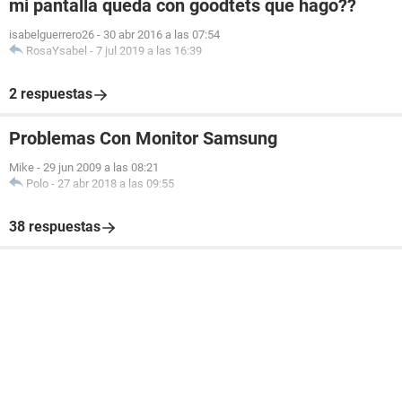
mi pantalla queda con goodtets que hago??
isabelguerrero26
-
30 abr 2016 a las 07:54
RosaYsabel
-
7 jul 2019 a las 16:39
2 respuestas
Problemas Con Monitor Samsung
Mike
-
29 jun 2009 a las 08:21
Polo
-
27 abr 2018 a las 09:55
38 respuestas