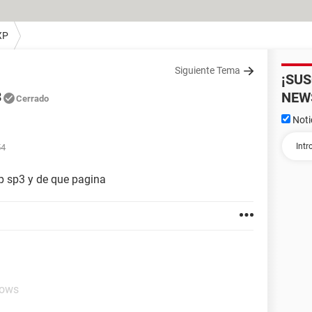
XP
Siguiente Tema
¡SU
3
NEW
Cerrado
Noti
54
p sp3 y de que pagina
dows