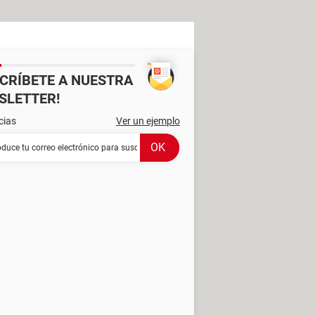
SCRÍBETE A NUESTRA
SLETTER!
cias
Ver un ejemplo