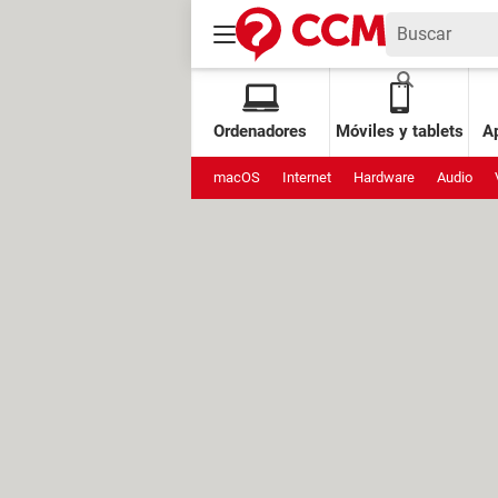
Ordenadores
Móviles y tablets
Ap
macOS
Internet
Hardware
Audio