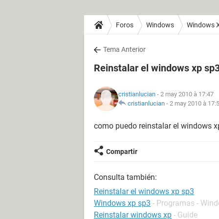
Foros
Windows
Windows 
Tema Anterior
Reinstalar el windows xp sp
cristianlucian
- 2 may 2010 à 17:47
cristianlucian
-
2 may 2010 à 17:
como puedo reinstalar el windows x
Compartir
Consulta también:
Reinstalar el windows xp sp3
Windows xp sp3
- Programas - Win
Reinstalar windows xp
- Guide