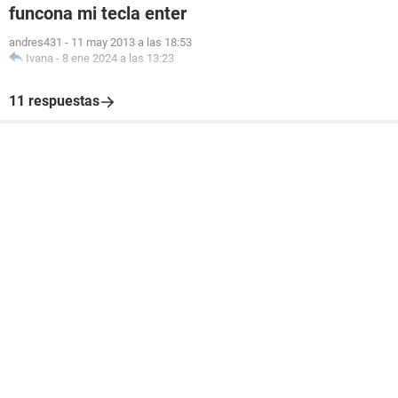
funcona mi tecla enter
andres431
-
11 may 2013 a las 18:53
Ivana
-
8 ene 2024 a las 13:23
11 respuestas