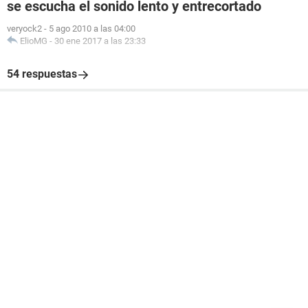
se escucha el sonido lento y entrecortado
Propiedades de la Placa Base:
Fabricante Intel Corporation
veryock2
-
5 ago 2010 a las 04:00
Producto D946GZIS
ElioMG
-
30 ene 2017 a las 23:33
Versión AAD66165-301
Número de serie LAIS6370061R
54 respuestas