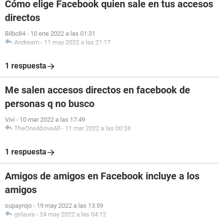
Cómo elige Facebook quien sale en tus accesos
directos
Bilbo84
-
10 ene 2022 a las 01:31
Andream
-
11 may 2022 a las 21:17
1 respuesta
Me salen accesos directos en facebook de
personas q no busco
Vivi
-
10 mar 2022 a las 17:49
TheOneAboveAll
-
11 mar 2022 a las 00:24
1 respuesta
Amigos de amigos en Facebook incluye a los
amigos
supayrojo
-
19 may 2022 a las 13:59
gslaura
-
24 may 2022 a las 04:12