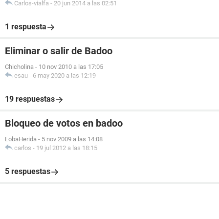
Carlos-vialfa
-
20 jun 2014 a las 02:51
1 respuesta
Eliminar o salir de Badoo
Chicholina
-
10 nov 2010 a las 17:05
esau
-
6 may 2020 a las 12:19
19 respuestas
Bloqueo de votos en badoo
LobaHerida
-
5 nov 2009 a las 14:08
carlos
-
19 jul 2012 a las 18:15
5 respuestas