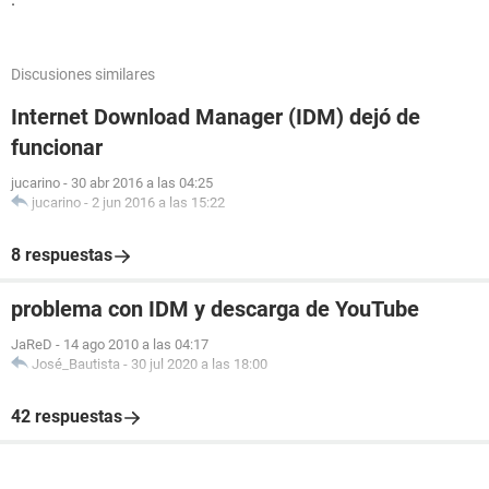
Discusiones similares
Internet Download Manager (IDM) dejó de
funcionar
jucarino
-
30 abr 2016 a las 04:25
jucarino
-
2 jun 2016 a las 15:22
8 respuestas
problema con IDM y descarga de YouTube
JaReD
-
14 ago 2010 a las 04:17
José_Bautista
-
30 jul 2020 a las 18:00
42 respuestas