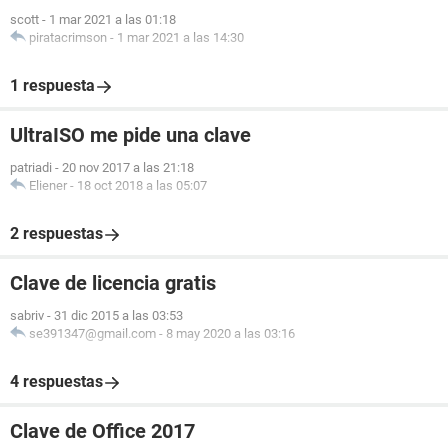
scott
-
1 mar 2021 a las 01:18
piratacrimson
-
1 mar 2021 a las 14:30
1 respuesta
UltraISO me pide una clave
patriadi
-
20 nov 2017 a las 21:18
Eliener
-
18 oct 2018 a las 05:07
2 respuestas
Clave de licencia gratis
sabriv
-
31 dic 2015 a las 03:53
se391347@gmail.com
-
8 may 2020 a las 03:16
4 respuestas
Clave de Office 2017