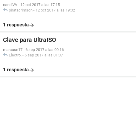
candiVV
-
12 oct 2017 a las 17:15
piratacrimson
-
12 oct 2017 a las 19:02
1 respuesta
Clave para UltraISO
marcose17
-
6 sep 2017 a las 00:16
Electro.
-
6 sep 2017 a las 01:07
1 respuesta