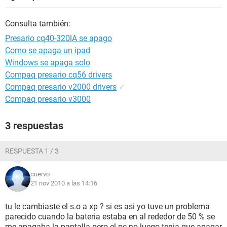
Consulta también:
Presario cq40-320lA se apago
Como se apaga un ipad
Windows se apaga solo
Compaq presario cq56 drivers
Compaq presario v2000 drivers
✓
Compaq presario v3000
3 respuestas
RESPUESTA 1 / 3
cuervo
21 nov 2010 a las 14:16
tu le cambiaste el s.o a xp ? si es asi yo tuve un problema
parecido cuando la bateria estaba en al rededor de 50 % se
me apagaba la pantalla pero el pc no luego tenia que apagar