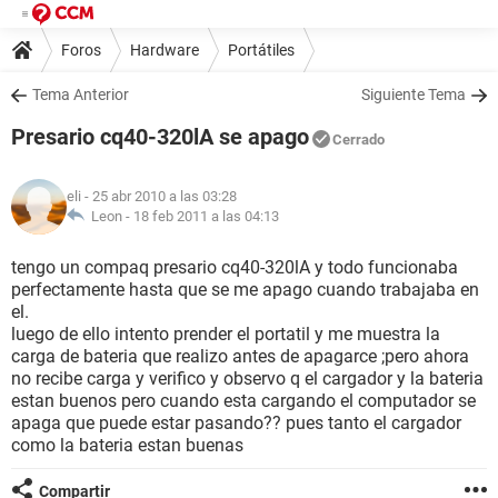
Foros
Hardware
Portátiles
Tema Anterior
Siguiente Tema
Presario cq40-320lA se apago
Cerrado
eli
- 25 abr 2010 a las 03:28
Leon -
18 feb 2011 a las 04:13
tengo un compaq presario cq40-320lA y todo funcionaba
perfectamente hasta que se me apago cuando trabajaba en
el.
luego de ello intento prender el portatil y me muestra la
carga de bateria que realizo antes de apagarce ;pero ahora
no recibe carga y verifico y observo q el cargador y la bateria
estan buenos pero cuando esta cargando el computador se
apaga que puede estar pasando?? pues tanto el cargador
como la bateria estan buenas
Compartir