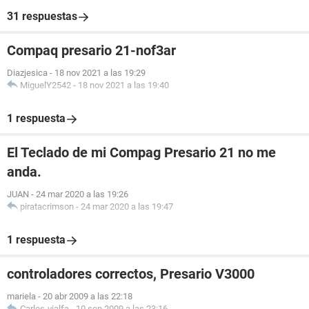
31 respuestas
Compaq presario 21-nof3ar
Diazjesica
-
18 nov 2021 a las 19:29
MiguelY2542
-
18 nov 2021 a las 19:40
1 respuesta
El Teclado de mi Compag Presario 21 no me
anda.
JUAN
-
24 mar 2020 a las 19:26
piratacrimson
-
24 mar 2020 a las 19:47
1 respuesta
controladores correctos, Presario V3000
mariela
-
20 abr 2009 a las 22:18
Carlos-vialfa
-
10 sep 2009 a las 23:16