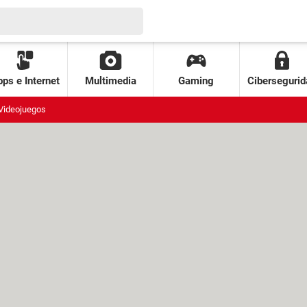
ps e Internet
Multimedia
Gaming
Cibersegurid
Videojuegos