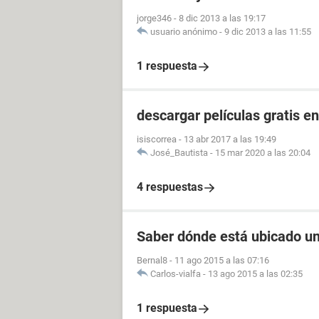
jorge346
-
8 dic 2013 a las 19:17
usuario anónimo
-
9 dic 2013 a las 11:55
1 respuesta
descargar películas gratis e
isiscorrea
-
13 abr 2017 a las 19:49
José_Bautista
-
15 mar 2020 a las 20:04
4 respuestas
Saber dónde está ubicado u
Bernal8
-
11 ago 2015 a las 07:16
Carlos-vialfa
-
13 ago 2015 a las 02:35
1 respuesta