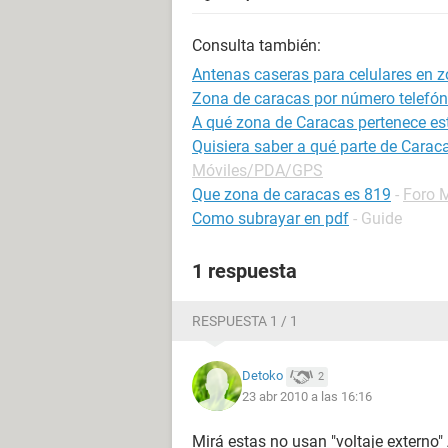
Consulta también:
Antenas caseras para celulares en z
Zona de caracas por número telefón
A qué zona de Caracas pertenece es
Quisiera saber a qué parte de Carac
Móviles/PDA/GPS
Que zona de caracas es 819
-
Foro 
Como subrayar en pdf
- Guide
1 respuesta
RESPUESTA 1 / 1
Detoko
2
23 abr 2010 a las 16:16
Mirá estas no usan "voltaje externo"