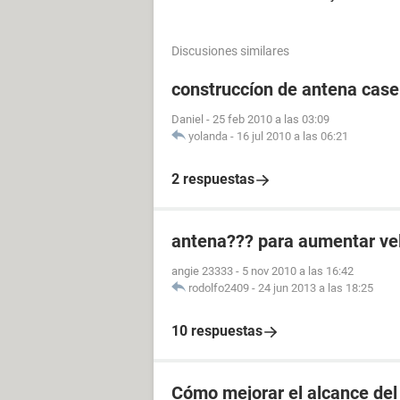
Discusiones similares
construccíon de antena case
Daniel
-
25 feb 2010 a las 03:09
yolanda
-
16 jul 2010 a las 06:21
2 respuestas
antena??? para aumentar v
angie 23333
-
5 nov 2010 a las 16:42
rodolfo2409
-
24 jun 2013 a las 18:25
10 respuestas
Cómo mejorar el alcance del