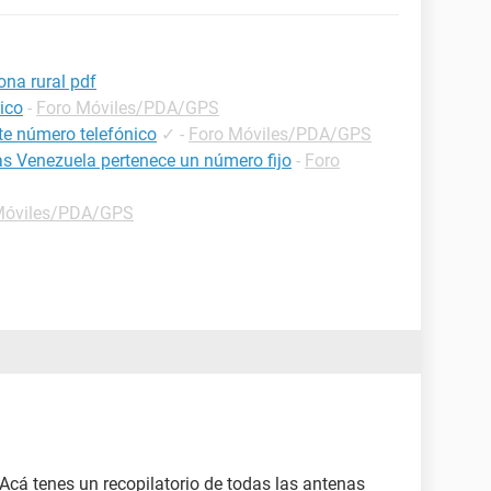
ona rural pdf
ico
-
Foro Móviles/PDA/GPS
te número telefónico
✓
-
Foro Móviles/PDA/GPS
as Venezuela pertenece un número fijo
-
Foro
Móviles/PDA/GPS
 Acá tenes un recopilatorio de todas las antenas