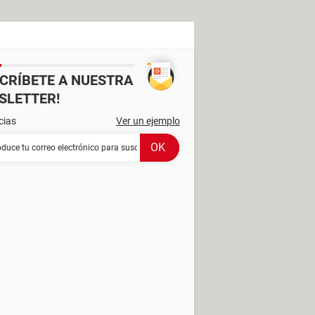
SCRÍBETE A NUESTRA
SLETTER!
cias
Ver un ejemplo