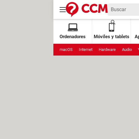
Ordenadores
Móviles y tablets
Ap
macOS
Internet
Hardware
Audio