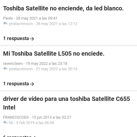
Toshiba Satellite no enciende, da led blanco.
Paolo
-
28 may 2021 a las 09:41
piratacrimson
-
28 may 2021 a las 12:12
1 respuesta
Mi Toshiba Satellite L505 no enciede.
ravenclxwn
-
19 may 2022 a las 23:18
piratacrimson
-
21 may 2022 a las 20:16
1 respuesta
driver de vídeo para una toshiba Satellite C655
Intel
FRANCISCOES
-
15 jun 2013 a las 02:27
hh
-
5 feb 2019 a las 06:56