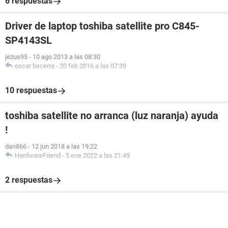
6 respuestas
Driver de laptop toshiba satellite pro C845-
SP4143SL
jezus95
-
10 ago 2013 a las 08:30
oscar becerra
-
20 feb 2016 a las 07:39
10 respuestas
toshiba satellite no arranca (luz naranja) ayuda
!
dan866
-
12 jun 2018 a las 19:22
HardwareFriend
-
5 ene 2022 a las 21:49
2 respuestas