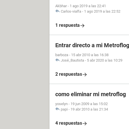
Akbhar
-
1 ago 2019 a las 22:41
Carlos-vialfa
-
1 ago 2019 a las 22:52
1 respuesta
Entrar directo a mi Metroflo
barboza
-
15 abr 2010 a las 16:38
José_Bautista
-
5 abr 2020 a las 10:29
2 respuestas
como eliminar mi metroflog
yoselyn
-
19 jun 2009 a las 15:02
papi
-
19 abr 2010 a las 21:34
4 respuestas