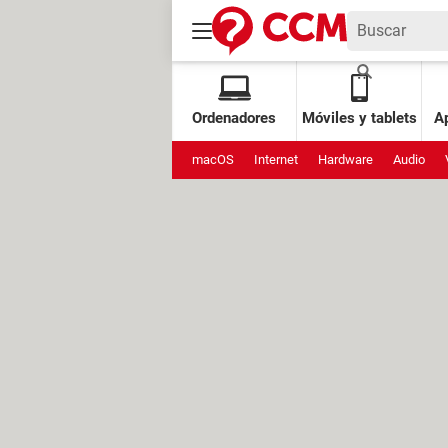
Ordenadores
Móviles y tablets
Ap
macOS
Internet
Hardware
Audio