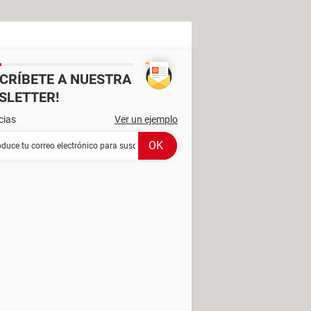
SCRÍBETE A NUESTRA
SLETTER!
cias
Ver un ejemplo