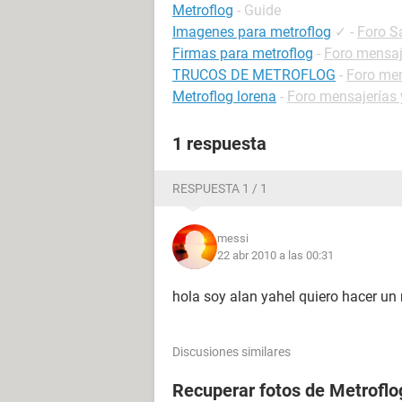
Metroflog
- Guide
Imagenes para metroflog
✓
-
Foro 
Firmas para metroflog
-
Foro mensaj
TRUCOS DE METROFLOG
-
Foro men
Metroflog lorena
-
Foro mensajerías 
1 respuesta
RESPUESTA 1 / 1
messi
22 abr 2010 a las 00:31
hola soy alan yahel quiero hacer u
Discusiones similares
Recuperar fotos de Metroflo