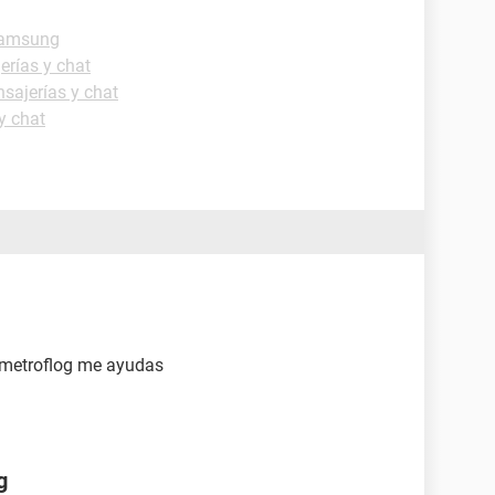
Samsung
erías y chat
sajerías y chat
y chat
n metroflog me ayudas
g