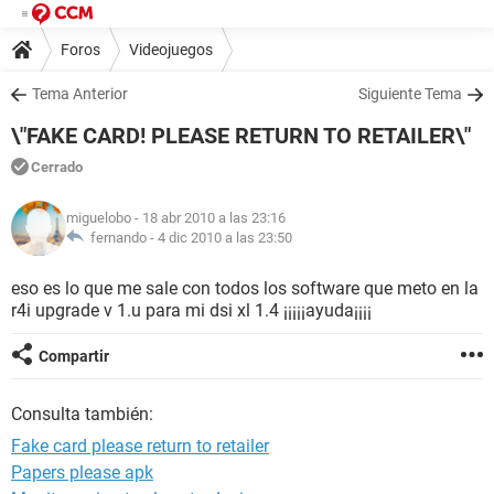
Foros
Videojuegos
Tema Anterior
Siguiente Tema
\"FAKE CARD! PLEASE RETURN TO RETAILER\"
Cerrado
miguelobo
- 18 abr 2010 a las 23:16
fernando -
4 dic 2010 a las 23:50
eso es lo que me sale con todos los software que meto en la
r4i upgrade v 1.u para mi dsi xl 1.4 ¡¡¡¡¡ayuda¡¡¡¡
Compartir
Consulta también:
Fake card please return to retailer
Papers please apk