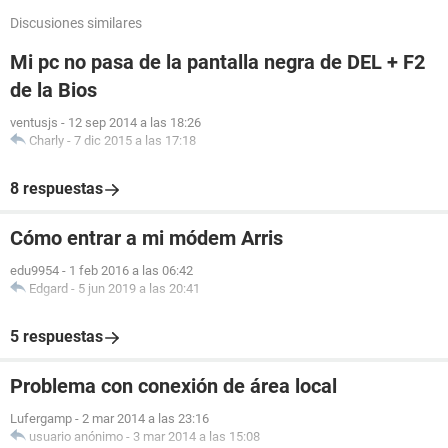
Discusiones similares
Mi pc no pasa de la pantalla negra de DEL + F2
de la Bios
ventusjs
-
12 sep 2014 a las 18:26
Charly
-
7 dic 2015 a las 17:18
8 respuestas
Cómo entrar a mi módem Arris
edu9954
-
1 feb 2016 a las 06:42
Edgard
-
5 jun 2019 a las 20:41
5 respuestas
Problema con conexión de área local
Lufergamp
-
2 mar 2014 a las 23:16
usuario anónimo
-
3 mar 2014 a las 15:08