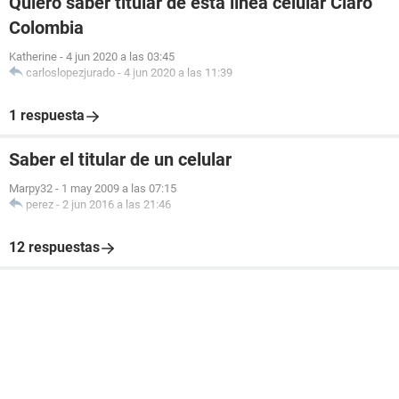
Quiero saber titular de esta línea celular Claro
Colombia
Katherine
-
4 jun 2020 a las 03:45
carloslopezjurado
-
4 jun 2020 a las 11:39
1 respuesta
Saber el titular de un celular
Marpy32
-
1 may 2009 a las 07:15
perez
-
2 jun 2016 a las 21:46
12 respuestas