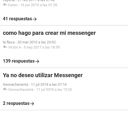
karen
-
16 jun 2019 a las 01:28
41 respuestas
como hago para crear mi messenger
la flaca
-
20 mar 2010 a las 23:02
Víctor A
-
5 sep 2017 a las 18:59
139 respuestas
Ya no deseo utilizar Messenger
Geovachavarria
-
11 jul 2018 a las 07:16
Geovachavarria
-
11 jul 2018 a las 12:26
2 respuestas