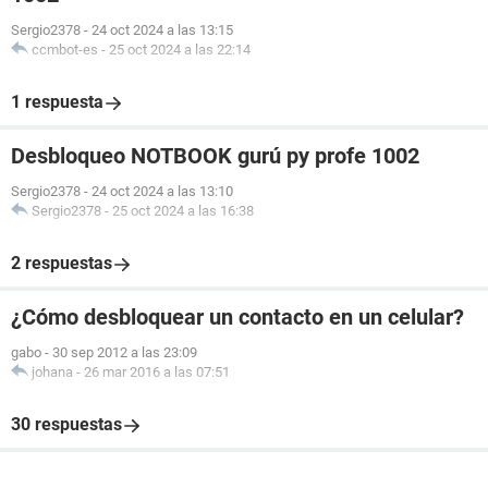
Sergio2378
-
24 oct 2024 a las 13:15
ccmbot-es
-
25 oct 2024 a las 22:14
1 respuesta
Desbloqueo NOTBOOK gurú py profe 1002
Sergio2378
-
24 oct 2024 a las 13:10
Sergio2378
-
25 oct 2024 a las 16:38
2 respuestas
¿Cómo desbloquear un contacto en un celular?
gabo
-
30 sep 2012 a las 23:09
johana
-
26 mar 2016 a las 07:51
30 respuestas