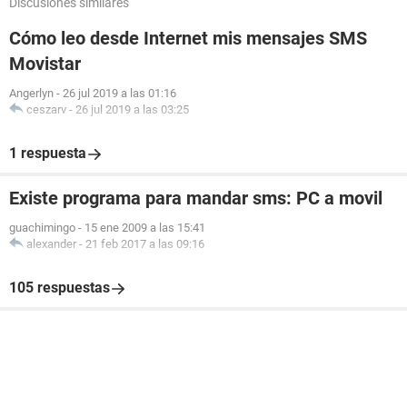
Discusiones similares
Cómo leo desde Internet mis mensajes SMS
Movistar
Angerlyn
-
26 jul 2019 a las 01:16
ceszarv
-
26 jul 2019 a las 03:25
1 respuesta
Existe programa para mandar sms: PC a movil
guachimingo
-
15 ene 2009 a las 15:41
alexander
-
21 feb 2017 a las 09:16
105 respuestas