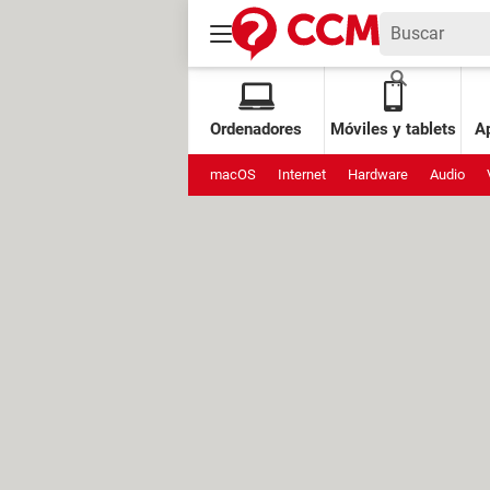
Ordenadores
Móviles y tablets
Ap
macOS
Internet
Hardware
Audio