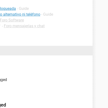
bloqueada
- Guide
 alternativo ni teléfono
- Guide
Foro Software
✓
-
Foro mensajerías y chat
gged
ged