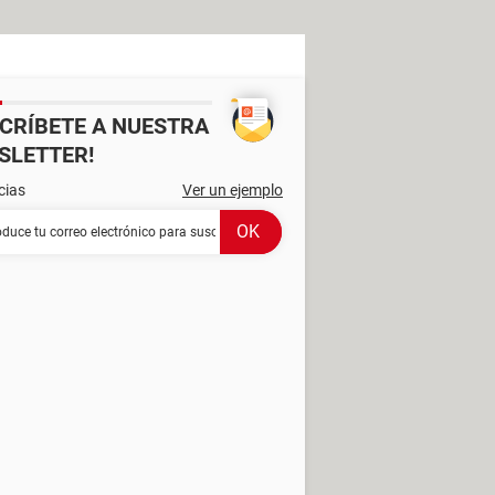
SCRÍBETE A NUESTRA
SLETTER!
cias
Ver un ejemplo