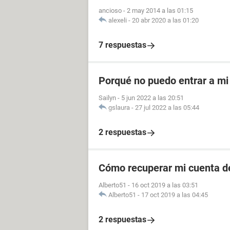
ancioso
-
2 may 2014 a las 01:15
alexeli
-
20 abr 2020 a las 01:20
7 respuestas
Porqué no puedo entrar a mi
Sailyn
-
5 jun 2022 a las 20:51
gslaura
-
27 jul 2022 a las 05:44
2 respuestas
Cómo recuperar mi cuenta d
Alberto51
-
16 oct 2019 a las 03:51
Alberto51
-
17 oct 2019 a las 04:45
2 respuestas