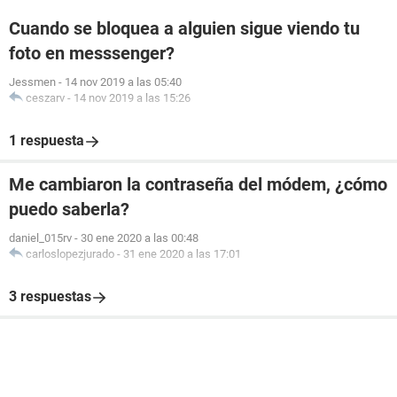
Cuando se bloquea a alguien sigue viendo tu
foto en messsenger?
Jessmen
-
14 nov 2019 a las 05:40
ceszarv
-
14 nov 2019 a las 15:26
1 respuesta
Me cambiaron la contraseña del módem, ¿cómo
puedo saberla?
daniel_015rv
-
30 ene 2020 a las 00:48
carloslopezjurado
-
31 ene 2020 a las 17:01
3 respuestas