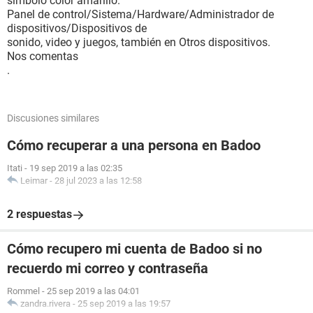
simbolo color amarillo.
Panel de control/Sistema/Hardware/Administrador de
dispositivos/Dispositivos de
sonido, video y juegos, también en Otros dispositivos.
Nos comentas
.
Discusiones similares
Cómo recuperar a una persona en Badoo
Itati
-
19 sep 2019 a las 02:35
Leimar
-
28 jul 2023 a las 12:58
2 respuestas
Cómo recupero mi cuenta de Badoo si no
recuerdo mi correo y contraseña
Rommel
-
25 sep 2019 a las 04:01
zandra.rivera
-
25 sep 2019 a las 19:57