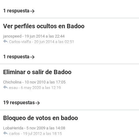
1 respuesta
Ver perfiles ocultos en Badoo
janospeed
-
19 jun 2014 a las 22:44
Carlos-vialfa
-
20 jun 2014 a las 02:51
1 respuesta
Eliminar o salir de Badoo
Chicholina
-
10 nov 2010 a las 17:05
esau
-
6 may 2020 a las 12:19
19 respuestas
Bloqueo de votos en badoo
LobaHerida
-
5 nov 2009 a las 14:08
carlos
-
19 jul 2012 a las 18:15