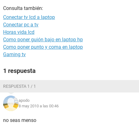
Consulta también:
Conectar tv lcd a laptop
Conectar pc a tv
Horas vida lcd
Como poner guión bajo en laptop hp
Como poner punto y coma en laptop
Gaming tv
1 respuesta
RESPUESTA 1 / 1
apodo
8 may 2010 a las 00:46
no seas menso