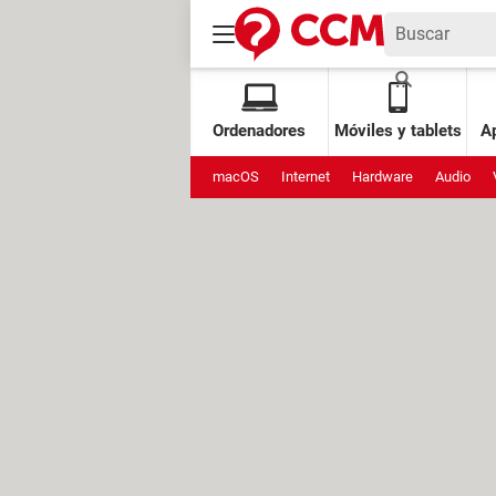
Ordenadores
Móviles y tablets
Ap
macOS
Internet
Hardware
Audio