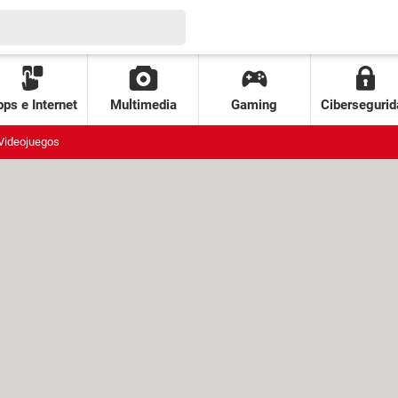
ps e Internet
Multimedia
Gaming
Cibersegurid
Videojuegos