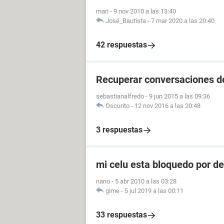
mari
-
9 nov 2010 a las 13:40
José_Bautista
-
7 mar 2020 a las 20:40
42 respuestas
Recuperar conversaciones d
sebastianalfredo
-
9 jun 2015 a las 09:36
Oscurito
-
12 nov 2016 a las 20:48
3 respuestas
mi celu esta bloquedo por d
nano
-
5 abr 2010 a las 03:28
gime
-
5 jul 2019 a las 00:11
33 respuestas