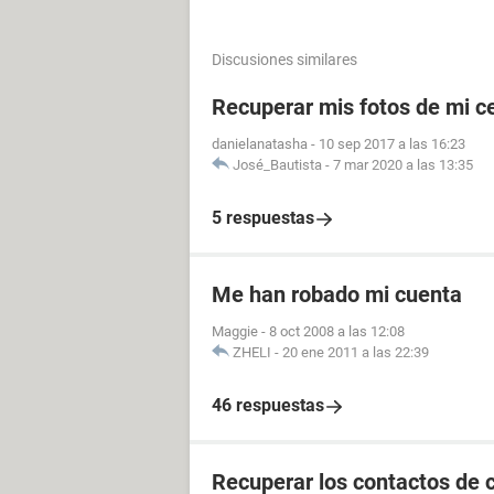
Discusiones similares
Recuperar mis fotos de mi ce
danielanatasha
-
10 sep 2017 a las 16:23
José_Bautista
-
7 mar 2020 a las 13:35
5 respuestas
Me han robado mi cuenta
Maggie
-
8 oct 2008 a las 12:08
ZHELI
-
20 ene 2011 a las 22:39
46 respuestas
Recuperar los contactos de 