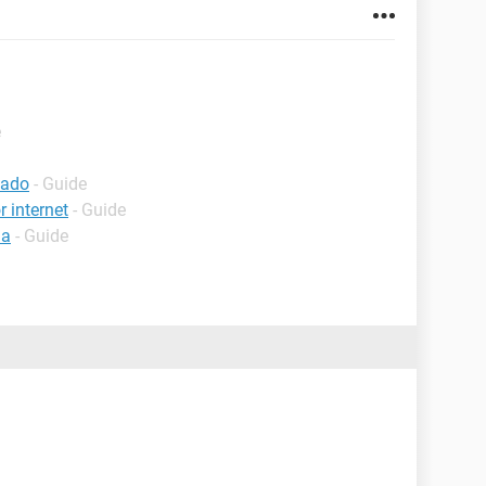
e
bado
- Guide
 internet
- Guide
ia
- Guide