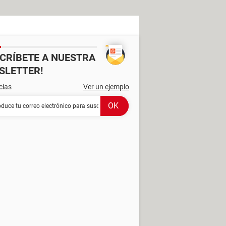
SCRÍBETE A NUESTRA
SLETTER!
cias
Ver un ejemplo