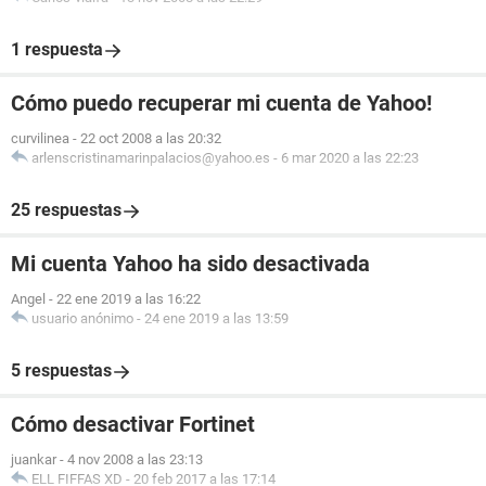
1 respuesta
Cómo puedo recuperar mi cuenta de Yahoo!
curvilinea
-
22 oct 2008 a las 20:32
arlenscristinamarinpalacios@yahoo.es
-
6 mar 2020 a las 22:23
25 respuestas
Mi cuenta Yahoo ha sido desactivada
Angel
-
22 ene 2019 a las 16:22
usuario anónimo
-
24 ene 2019 a las 13:59
5 respuestas
Cómo desactivar Fortinet
juankar
-
4 nov 2008 a las 23:13
ELL FIFFAS XD
-
20 feb 2017 a las 17:14