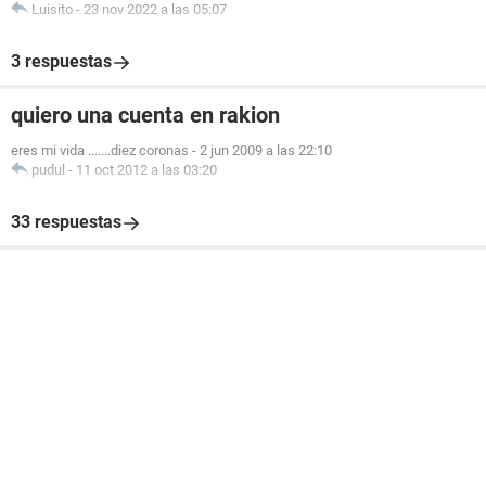
Luisito
-
23 nov 2022 a las 05:07
3 respuestas
quiero una cuenta en rakion
eres mi vida .......diez coronas
-
2 jun 2009 a las 22:10
pudul
-
11 oct 2012 a las 03:20
33 respuestas