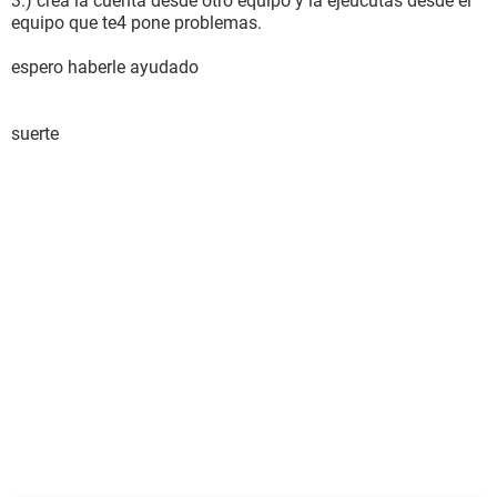
3.) crea la cuenta desde otro equipo y la ejeucutas desde el
equipo que te4 pone problemas.
espero haberle ayudado
suerte