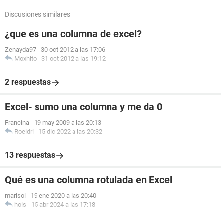
Discusiones similares
¿que es una columna de excel?
Zenayda97
-
30 oct 2012 a las 17:06
Moxhito
-
31 oct 2012 a las 19:12
2 respuestas
Excel- sumo una columna y me da 0
Francina
-
19 may 2009 a las 20:13
Roeldri
-
15 dic 2022 a las 20:32
13 respuestas
Qué es una columna rotulada en Excel
marisol
-
19 ene 2020 a las 20:40
hols
-
15 abr 2024 a las 17:18