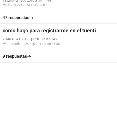
135246
-
21 ago 2010 a las 14:44
si
-
24 oct 2014 a las 02:07
47 respuestas
como hago para registrarme en el tuenti
YOANA LA DYG
-
9 jul 2010 a las 14:20
mercedes
-
24 sep 2011 a las 15:36
9 respuestas