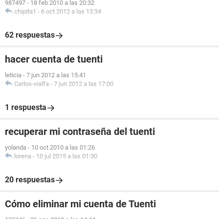
987497
-
18 feb 2010 a las 20:32
chipita1
-
6 oct 2012 a las 13:34
62 respuestas
hacer cuenta de tuenti
leticia
-
7 jun 2012 a las 15:41
Carlos-vialfa
-
7 jun 2012 a las 17:00
1 respuesta
recuperar mi contraseña del tuenti
yolanda
-
10 oct 2010 a las 01:26
lorena
-
10 jul 2015 a las 01:30
20 respuestas
Cómo eliminar mi cuenta de Tuenti