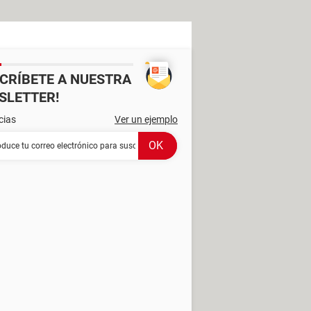
SCRÍBETE A NUESTRA
SLETTER!
cias
Ver un ejemplo