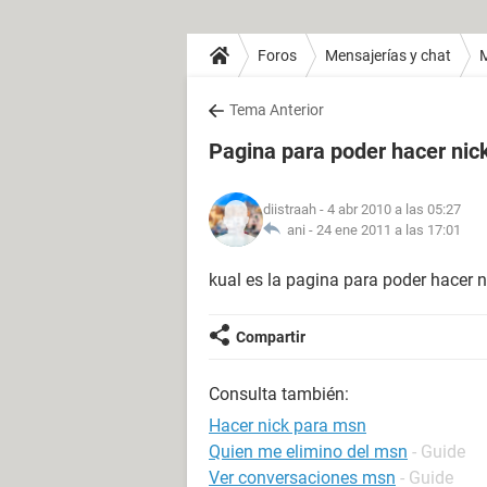
Foros
Mensajerías y chat
Tema Anterior
Pagina para poder hacer ni
diistraah
- 4 abr 2010 a las 05:27
ani -
24 ene 2011 a las 17:01
kual es la pagina para poder hacer
Compartir
Consulta también:
Hacer nick para msn
Quien me elimino del msn
- Guide
Ver conversaciones msn
- Guide