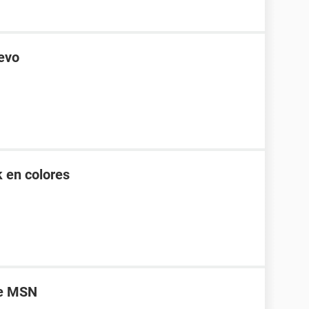
uevo
k en colores
de MSN