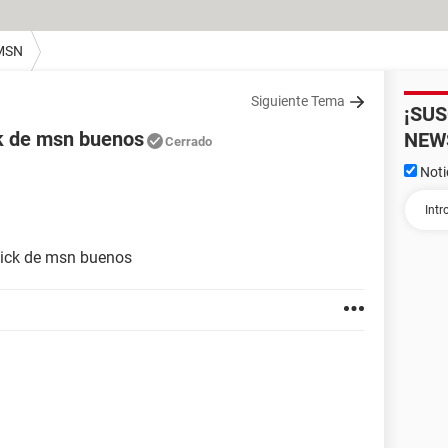
MSN
Siguiente Tema
¡SU
ck de msn buenos
NEW
Cerrado
Noti
 nick de msn buenos