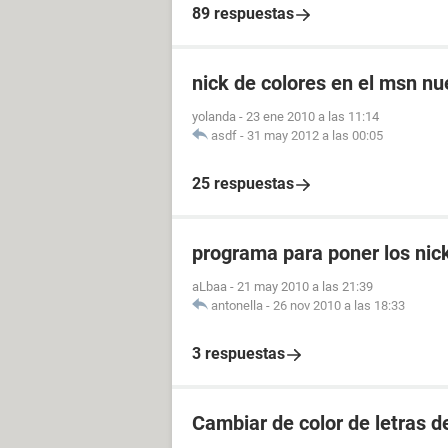
89 respuestas
nick de colores en el msn n
yolanda
-
23 ene 2010 a las 11:14
asdf
-
31 may 2012 a las 00:05
25 respuestas
programa para poner los nic
aLbaa
-
21 may 2010 a las 21:39
antonella
-
26 nov 2010 a las 18:33
3 respuestas
Cambiar de color de letras 