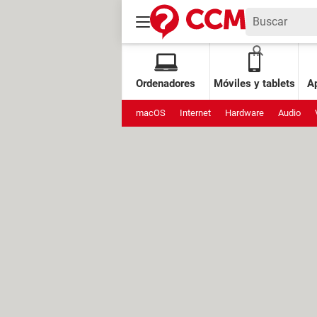
Ordenadores
Móviles y tablets
Ap
macOS
Internet
Hardware
Audio