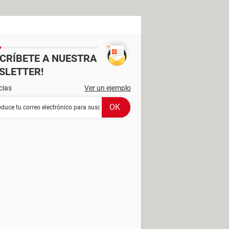
SCRÍBETE A NUESTRA
SLETTER!
cias
Ver un ejemplo