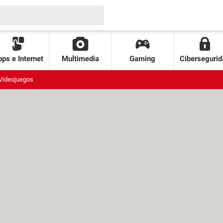
ps e Internet
Multimedia
Gaming
Cibersegurid
Videojuegos