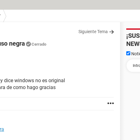
7
Siguiente Tema
¡SU
uso negra
NEW
Cerrado
Noti
y dice windows no es original
ara de como hago gracias
ra