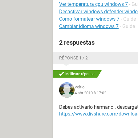
Ver temperatura cpu windows 7
- Gu
Desactivar windows defender wind
Como formatear windows 7
- Guide
Cambiar idioma windows 7
- Guide
2 respuestas
RÉPONSE 1 / 2
Meilleure réponse
Voltio
4 abr 2010 à 17:02
Debes activarlo hermano.. descargat
https://www.divshare.com/downlo