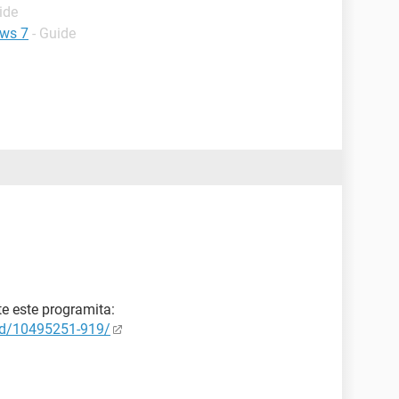
ide
ows 7
- Guide
e este programita:
ad/10495251-919/