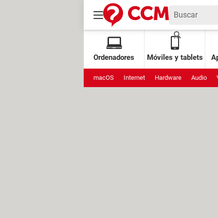
Ordenadores
Móviles y tablets
Ap
macOS
Internet
Hardware
Audio