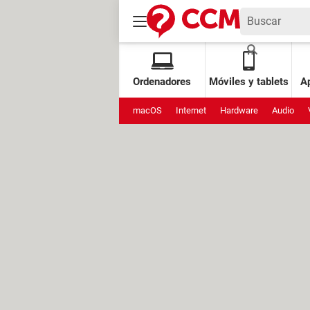
Ordenadores
Móviles y tablets
Ap
macOS
Internet
Hardware
Audio