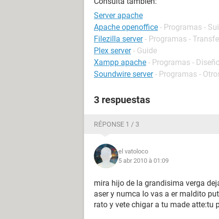
Consulta también:
Server apache
Apache openoffice
- Programas - Su
Filezilla server
- Programas - Transfe
Plex server
- Guide
Xampp apache
- Programas - Diseño
Soundwire server
- Programas - Otro
3 respuestas
RÉPONSE 1 / 3
el vatoloco
5 abr 2010 à 01:09
mira hijo de la grandisima verga de
aser y numca lo vas a er maldito pu
rato y vete chigar a tu made atte:tu 