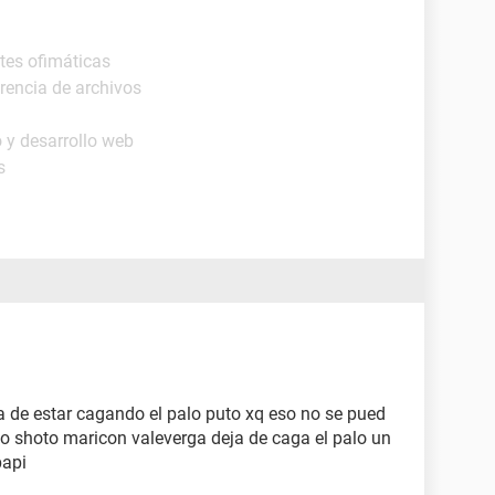
ites ofimáticas
rencia de archivos
 y desarrollo web
s
ja de estar cagando el palo puto xq eso no se pued
to shoto maricon valeverga deja de caga el palo un
papi