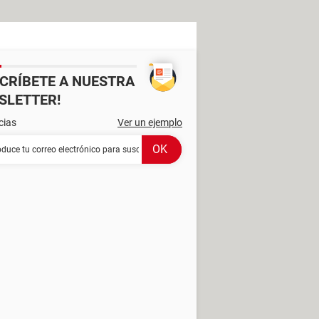
SCRÍBETE A NUESTRA
SLETTER!
cias
Ver un ejemplo