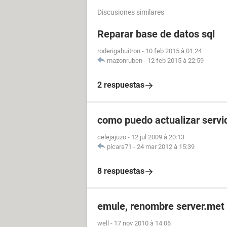
Discusiones similares
Reparar base de datos sql
roderigabuitron
-
10 feb 2015 à 01:24
mazonruben
-
12 feb 2015 à 22:59
2 respuestas
como puedo actualizar serv
celejajuzo
-
12 jul 2009 à 20:13
pícara71
-
24 mar 2012 à 15:39
8 respuestas
emule, renombre server.met 
well
-
17 nov 2010 à 14:06