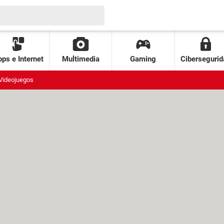
ps e Internet
Multimedia
Gaming
Cibersegurid
Videojuegos