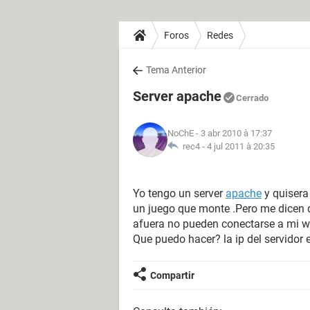
Foros
Redes
Tema Anterior
Server apache
Cerrado
NoChE
- 3 abr 2010 à 17:37
rec4 -
4 jul 2011 à 20:35
Yo tengo un server
apache
y quisera
un juego que monte .Pero me dicen 
afuera no pueden conectarse a mi web
Que puedo hacer? la ip del servidor
Compartir