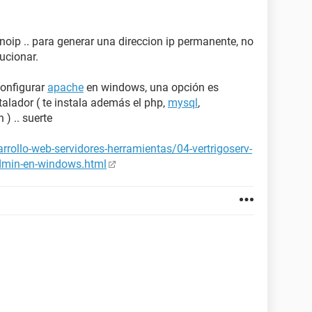
 noip .. para generar una direccion ip permanente, no
ucionar.
configurar
apache
en windows, una opción es
talador ( te instala además el php,
mysql
,
) .. suerte
rollo-web-servidores-herramientas/04-vertrigoserv-
dmin-en-windows.html