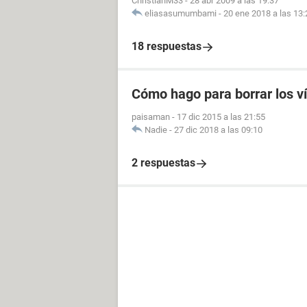
ChristianM33
-
28 abr 2009 a las 19:37
eliasasumumbami
-
20 ene 2018 a las 13:
18 respuestas
Cómo hago para borrar los v
paisaman
-
17 dic 2015 a las 21:55
Nadie
-
27 dic 2018 a las 09:10
2 respuestas