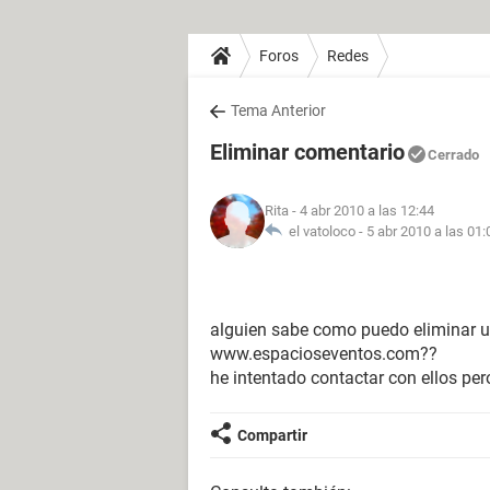
Foros
Redes
Tema Anterior
Eliminar comentario
Cerrado
Rita
- 4 abr 2010 a las 12:44
el vatoloco -
5 abr 2010 a las 01:
alguien sabe como puedo eliminar u
www.espacioseventos.com??
he intentado contactar con ellos per
Compartir