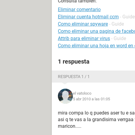
Consulta también:
Eliminar comentario
Eliminar cuenta hotmail ccm
- Guide
Como eliminar spyware
- Guide
Como eliminar una pagina de faceb
Attrib para eliminar virus
- Guide
Como eliminar una hoja en word en e
1 respuesta
RESPUESTA 1 / 1
el vatoloco
5 abr 2010 a las 01:05
mira compa lo q puedes aser tu e sa
asi q te vas a la grandisima verrgaa
maricon.....