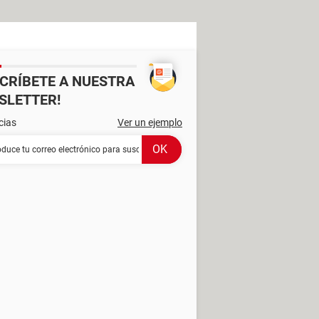
SCRÍBETE A NUESTRA
SLETTER!
cias
Ver un ejemplo