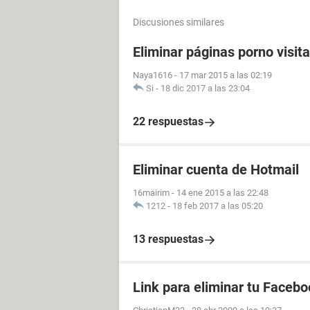
Discusiones similares
Eliminar páginas porno visit
Naya1616
-
17 mar 2015 a las 02:19
Si
-
18 dic 2017 a las 23:04
22 respuestas
Eliminar cuenta de Hotmail
16mairim
-
14 ene 2015 a las 22:48
1212
-
18 feb 2017 a las 05:20
13 respuestas
Link para eliminar tu Facebo