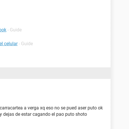
ook
- Guide
l celular
- Guide
carracartea a verga xq eso no se pued aser puto ok
 y dejas de estar cagando el pao puto shoto