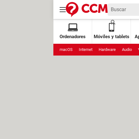
Ordenadores
Móviles y tablets
Ap
macOS
Internet
Hardware
Audio