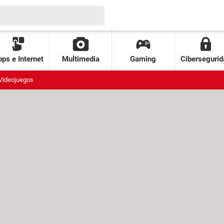
ps e Internet
Multimedia
Gaming
Cibersegurid
Videojuegos