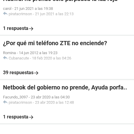
carol
-
21 jun 2021 a las 19:38
piratacrimson
-
21 jun 2021 a las 22:13
1 respuesta
¿Por qué mi teléfono ZTE no enciende?
Romina
-
14 jun 2012 a las 19:23
Cubanacute
-
18 feb 2020 a las 04:26
39 respuestas
Netbook del gobierno no prende, Ayuda porfa..
Facundo_3097
-
23 abr 2020 a las 04:30
piratacrimson
-
23 abr 2020 a las 12:48
1 respuesta