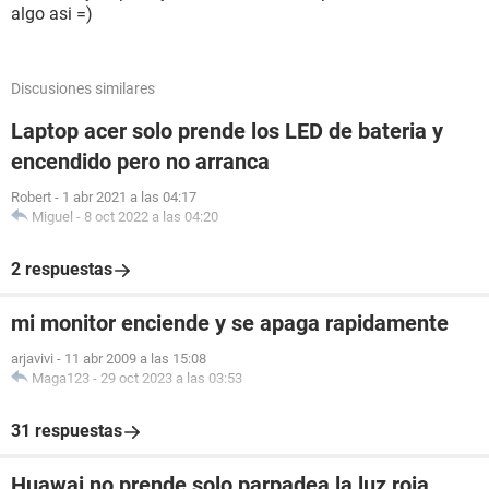
algo asi =)
Discusiones similares
Laptop acer solo prende los LED de bateria y
encendido pero no arranca
Robert
-
1 abr 2021 a las 04:17
Miguel
-
8 oct 2022 a las 04:20
2 respuestas
mi monitor enciende y se apaga rapidamente
arjavivi
-
11 abr 2009 a las 15:08
Maga123
-
29 oct 2023 a las 03:53
31 respuestas
Huawai no prende solo parpadea la luz roja