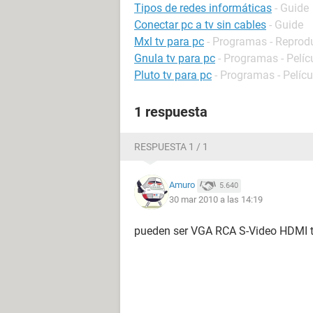
Tipos de redes informáticas
- Guide
Conectar pc a tv sin cables
- Guide
Mxl tv para pc
- Programas - Reprod
Gnula tv para pc
- Programas - Pelíc
Pluto tv para pc
- Programas - Pelícu
1 respuesta
RESPUESTA 1 / 1
Amuro
5.640
30 mar 2010 a las 14:19
pueden ser VGA RCA S-Video HDMI tod