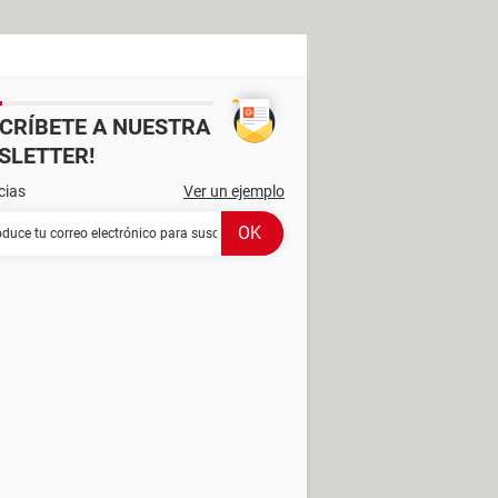
SCRÍBETE A NUESTRA
SLETTER!
cias
Ver un ejemplo