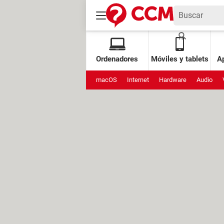
Ordenadores
Móviles y tablets
Ap
macOS
Internet
Hardware
Audio