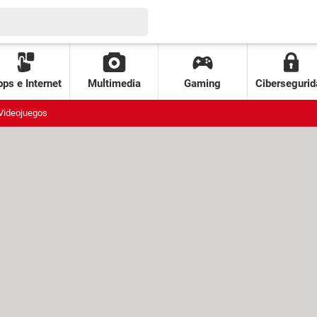
ps e Internet
Multimedia
Gaming
Cibersegurid
Videojuegos