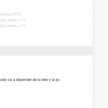
uctores IPTV
ulas, series y TV
las, series y TV
o va a depender de la tele y la pc.