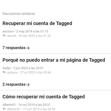
Discusiones similares
Recuperar mi cuenta de Tagged
ancioso
-
2 may 2014 a las 01:15
alexeli
-
20 abr 2020 a las 01:20
7 respuestas
Porqué no puedo entrar a mi página de Tagged
Sailyn
-
5 jun 2022 a las 20:51
gslaura
-
27 jul 2022 a las 05:44
2 respuestas
Cómo recuperar mi cuenta de Tagged
Alberto51
-
16 oct 2019 a las 03:51
Alberto51
-
17 oct 2019 a las 04:45