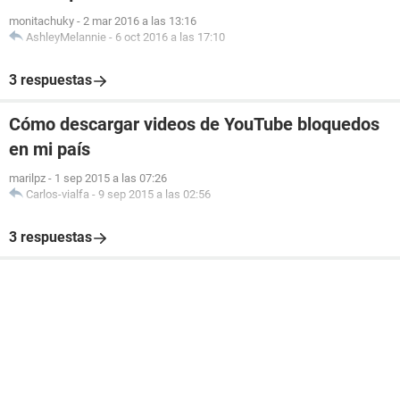
monitachuky
-
2 mar 2016 a las 13:16
AshleyMelannie
-
6 oct 2016 a las 17:10
3 respuestas
Cómo descargar videos de YouTube bloquedos
en mi país
marilpz
-
1 sep 2015 a las 07:26
Carlos-vialfa
-
9 sep 2015 a las 02:56
3 respuestas