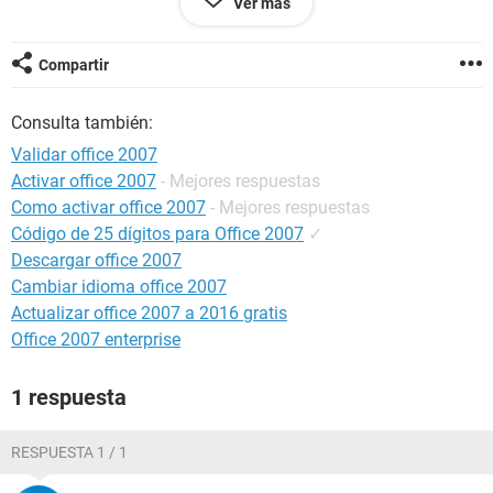
Ver más
PARA COMPRAR LA CLAVE PARA EL OFFICE PROFESIONAL
2007
Compartir
ENTONCES NECESITO SU AYUDA, PARA SABER AHORA QUE
HACER, SI ALGUIEN TIENE UN TRUCO O CONSEJO
Consulta también:
GRACIAS VALEDORES
Validar office 2007
Activar office 2007
- Mejores respuestas
Como activar office 2007
- Mejores respuestas
Código de 25 dígitos para Office 2007
✓
Descargar office 2007
Cambiar idioma office 2007
Actualizar office 2007 a 2016 gratis
Office 2007 enterprise
1 respuesta
RESPUESTA 1 / 1