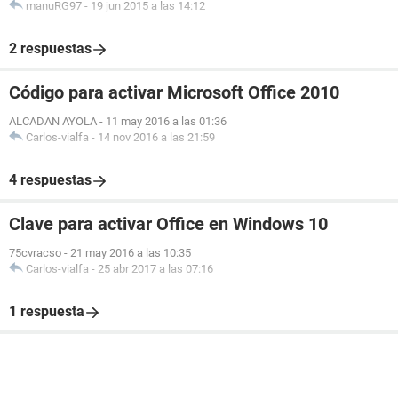
manuRG97
-
19 jun 2015 a las 14:12
2 respuestas
Código para activar Microsoft Office 2010
ALCADAN AYOLA
-
11 may 2016 a las 01:36
Carlos-vialfa
-
14 nov 2016 a las 21:59
4 respuestas
Clave para activar Office en Windows 10
75cvracso
-
21 may 2016 a las 10:35
Carlos-vialfa
-
25 abr 2017 a las 07:16
1 respuesta