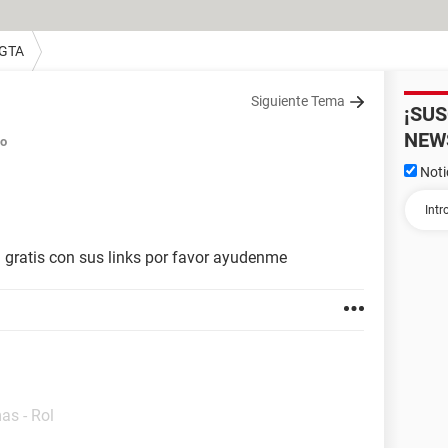
 GTA
Siguiente Tema
¡SU
NEW
do
Noti
gratis con sus links por favor ayudenme
as - Rol