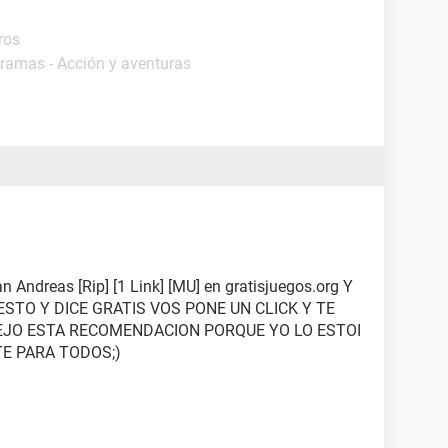
ros
gramas - Acción y aventuras
n Andreas [Rip] [1 Link] [MU] en gratisjuegos.org Y
ESTO Y DICE GRATIS VOS PONE UN CLICK Y TE
EJO ESTA RECOMENDACION PORQUE YO LO ESTOI
E PARA TODOS;)