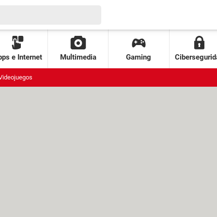
ps e Internet
Multimedia
Gaming
Cibersegurid
Videojuegos