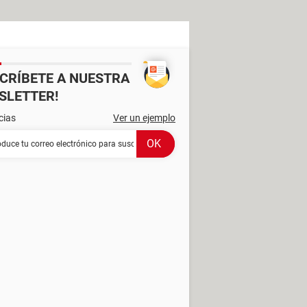
SCRÍBETE A NUESTRA
SLETTER!
cias
Ver un ejemplo