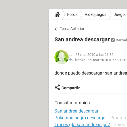
Foros
Videojuegos
Juego:
Tema Anterior
San andrea descargar
Cerra
as
- 28 mar 2010 a las 21:32
franko -
29 mar 2010 a las 21:26
donde puedo deescargar san andrea 
Compartir
Consulta también:
San andrea descargar
Pokemon negro descargar
- Program
Trucos gta san andreas ps2
- Guide