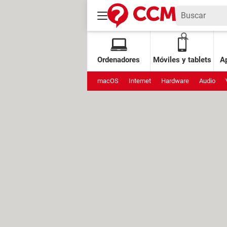
Ordenadores
Móviles y tablets
Ap
macOS
Internet
Hardware
Audio