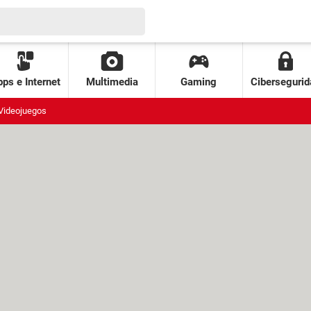
ps e Internet
Multimedia
Gaming
Cibersegurid
Videojuegos