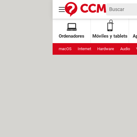
Ordenadores
Móviles y tablets
Ap
macOS
Internet
Hardware
Audio