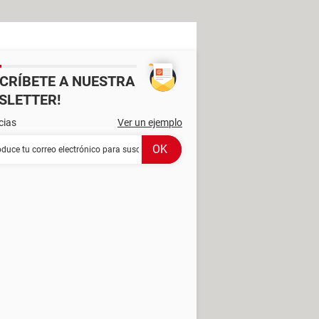
SCRÍBETE A NUESTRA
SLETTER!
cias
Ver un ejemplo