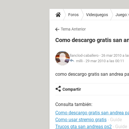
Foros
Videojuegos
Juego:
Tema Anterior
Como descargo gratis san an
llanclod-caballero
- 26 mar 2010 a la
milli -
29 mar 2010 a las 00:11
como descargo gratis san andrea pa
Compartir
Consulta también:
Como descargo gratis san andrea p
Como usar stremio gratis
- Guide
Trucos gta san andreas ps2
- Guide