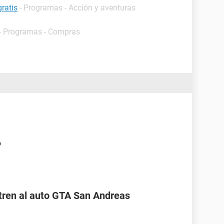
ratis
- Programas - Acción y aventuras
- Programas - Compras
o
ntren al auto GTA San Andreas