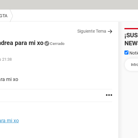
 GTA
Siguiente Tema
¡SU
drea para mi xo
NEW
Cerrado
Noti
s 21:38
ra mi xo
ara mi xo