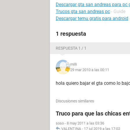
Descargar gta san andreas para pc g
Trucos gta san andreas pc
- Guide
Descargar temu gratis para android
1 respuesta
RESPUESTA 1 / 1
milli
29 mar 2010 a las 00:11
hola quiero bajar el gta como lo baj
Discusiones similares
Truco para que las chicas e
soso
-
8 may 2011 a las 03:36
VALENTINA
-
17 jul 2019 a las 17:02