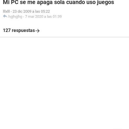
Mi PC se me apaga sola cuando uso juegos
lllxlll
-
23 dic 2009 a las 05:22
hgjhgjhg
-
7 mar 2020 a las 01:39
127 respuestas