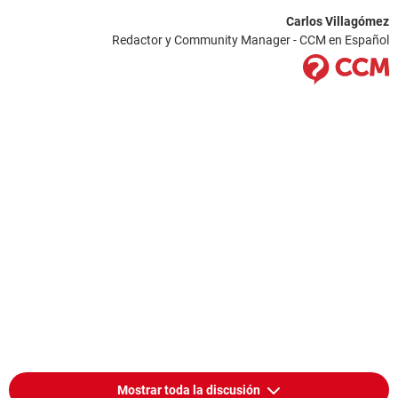
Teclado Teclado PS/2 estándar
Carlos Villagómez
Ratón Mouse compatible con HID
Redactor y Community Manager - CCM en Español
Red:
Tarjeta de Red Conexión de red Intel(R) 82562V-2 10/100
(192.168.1.101)
Dispositivos:
Impresora Fax
Impresora Microsoft XPS Document Writer
Dispositivos USB CIF Single Chip
Dispositivos USB Dispositivo de entrada USB
Mostrar toda la discusión