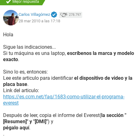
Puerto de comunicación Puerto de comunicaciones (COM1)
Mejor respuesta
Puerto de comunicación Puerto de comunicaciones (COM2)
Carlos Villagómez
278.797
Monitor:
28 mar 2010 a las 17:18
Tarjeta gráfica Tarjeta grfica VGA estndar (14 MB)
Hola
Multimedia:
Tarjeta de sonido Altavoces (2- Dispositivo de Hi
Sigue las indicaciones...
Tarjeta de sonido Altavoces (2- Dispositivo de Hi
Si tu máquina es una laptop,
escríbenos la marca y modelo
Tarjeta de sonido Audio digital (S/PDIF) (2- Disp
exacto
.
Almacenamiento:
Sino lo es, entonces:
Controlador IDE Controladora ATA de serie AHCI 1.0 estándar
Lee este articulo para identificar
el dispositivo de video y la
Disco duro ST3500412AS ATA Device
placa base
.
Lector óptico HL-DT-ST DVDRAM GH22NS40 ATA Device
Link del articulo:
Estado de los discos duros SMART Desconocido
https://es.ccm.net/faq/1683-como-utilizar-el-programa-
everest
Particiones:
C: (NTFS) 450211 MB (420665 MB libre)
Después de leer, copia el informe del Everest(
la sección "
D: (NTFS) 25599 MB (16597 MB libre)
[Resumen]" y "[DMI]"
) y
Tamaño total 464.7 GB (427.0 GB libre)
pégalo aquí
.
.
Dispositivos de entrada: