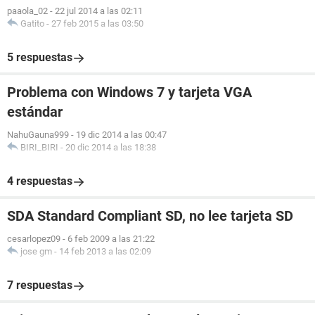
paaola_02
-
22 jul 2014 a las 02:11
Gatito
-
27 feb 2015 a las 03:50
5 respuestas
Problema con Windows 7 y tarjeta VGA
estándar
NahuGauna999
-
19 dic 2014 a las 00:47
BIRI_BIRI
-
20 dic 2014 a las 18:38
4 respuestas
SDA Standard Compliant SD, no lee tarjeta SD
cesarlopez09
-
6 feb 2009 a las 21:22
jose gm
-
14 feb 2013 a las 02:09
7 respuestas