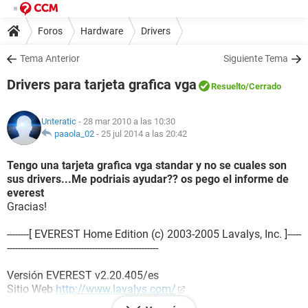
Foros
Hardware
Drivers
Tema Anterior
Siguiente Tema
Drivers para tarjeta grafica vga
Resuelto
/Cerrado
Unteratic
- 28 mar 2010 a las 10:30
paaola_02
-
25 jul 2014 a las 20:42
Tengo una tarjeta grafica vga standar y no se cuales son
sus drivers...Me podriais ayudar?? os pego el informe de
everest
Gracias!
--------[ EVEREST Home Edition (c) 2003-2005 Lavalys, Inc. ]-----
-------------------------------------------------------
Versión EVEREST v2.20.405/es
Sitio Web
http://www.lavalys.com/
Tipo de informe Asistente de informes