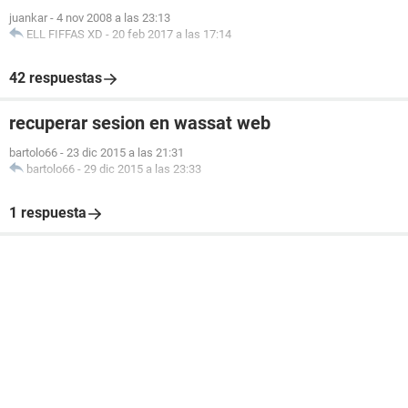
juankar
-
4 nov 2008 a las 23:13
ELL FIFFAS XD
-
20 feb 2017 a las 17:14
42 respuestas
recuperar sesion en wassat web
bartolo66
-
23 dic 2015 a las 21:31
bartolo66
-
29 dic 2015 a las 23:33
1 respuesta