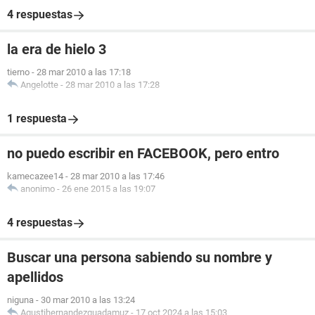
4 respuestas
la era de hielo 3
tierno
-
28 mar 2010 a las 17:18
Angelotte
-
28 mar 2010 a las 17:28
1 respuesta
no puedo escribir en FACEBOOK, pero entro
kamecazee14
-
28 mar 2010 a las 17:46
anonimo
-
26 ene 2015 a las 19:07
4 respuestas
Buscar una persona sabiendo su nombre y
apellidos
niguna
-
30 mar 2010 a las 13:24
Agustihernandezguadamuz
-
17 oct 2024 a las 15:03