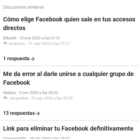
Discusiones similares
Cómo elige Facebook quien sale en tus accesos
directos
Bilbo84
-
10 ene 2022 a las 01:31
Andream
-
11 may 2022 a las 21:17
1 respuesta
Me da error al darle unirse a cualquier grupo de
Facebook
Mobius
-
3 nov 2020 a las 08:02
Jacqueline
-
23 ago 2023 a las 23:39
13 respuestas
Link para eliminar tu Facebook definitivamente
ChristianM33
-
28 abr 2009 a las 19:37