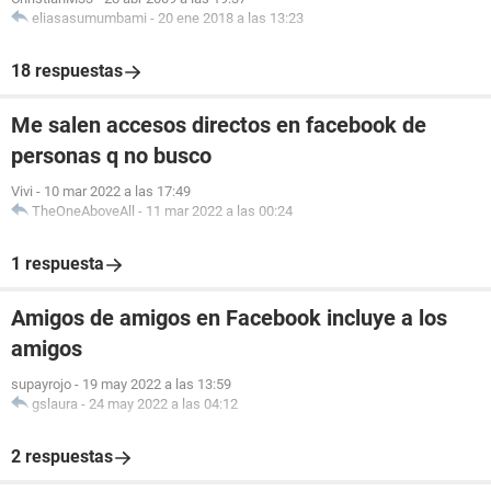
eliasasumumbami
-
20 ene 2018 a las 13:23
18 respuestas
Me salen accesos directos en facebook de
personas q no busco
Vivi
-
10 mar 2022 a las 17:49
TheOneAboveAll
-
11 mar 2022 a las 00:24
1 respuesta
Amigos de amigos en Facebook incluye a los
amigos
supayrojo
-
19 may 2022 a las 13:59
gslaura
-
24 may 2022 a las 04:12
2 respuestas