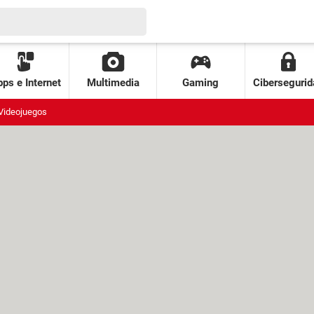
ps e Internet
Multimedia
Gaming
Cibersegurid
Videojuegos