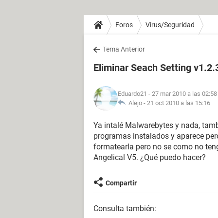
Foros
Virus/Seguridad
Tema Anterior
Eliminar Seach Setting v1.2.
Eduardo21
- 27 mar 2010 a las 02:58
Alejo -
21 oct 2010 a las 15:16
Ya intalé Malwarebytes y nada, tam
programas instalados y aparece per
formatearla pero no se como no te
Angelical V5. ¿Qué puedo hacer?
Compartir
Consulta también: