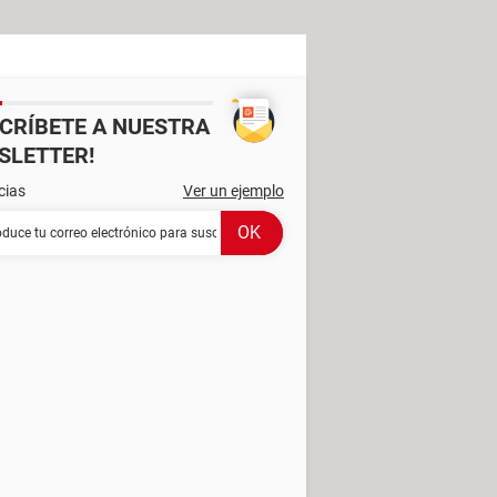
SCRÍBETE A NUESTRA
SLETTER!
cias
Ver un ejemplo