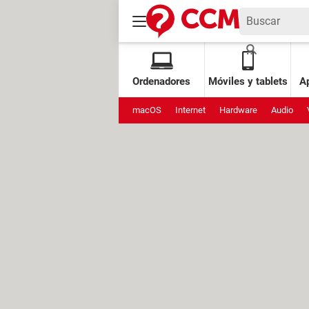
Ordenadores
Móviles y tablets
Ap
macOS
Internet
Hardware
Audio