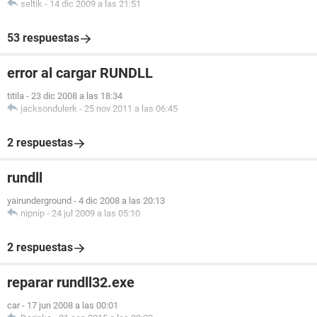
seltik
-
14 dic 2009 a las 21:51
53 respuestas
error al cargar RUNDLL
titila
-
23 dic 2008 a las 18:34
jacksondulerk
-
25 nov 2011 a las 06:45
2 respuestas
rundll
yairunderground
-
4 dic 2008 a las 20:13
nipnip
-
24 jul 2009 a las 05:10
2 respuestas
reparar rundll32.exe
car
-
17 jun 2008 a las 00:01