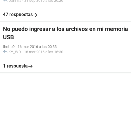
Darinka
-
21 sep 2015 a las 20:20
47 respuestas
No puedo ingresar a los archivos en mi memoria
USB
thetto9
-
16 mar 2016 a las 00:33
KY_WD
-
18 mar 2016 a las 16:30
1 respuesta