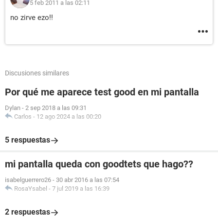
5 feb 2011 a las 02:11
no zirve ezo!!
Discusiones similares
Por qué me aparece test good en mi pantalla
Dylan
-
2 sep 2018 a las 09:31
Carlos
-
12 ago 2024 a las 00:20
5 respuestas
mi pantalla queda con goodtets que hago??
isabelguerrero26
-
30 abr 2016 a las 07:54
RosaYsabel
-
7 jul 2019 a las 16:39
2 respuestas