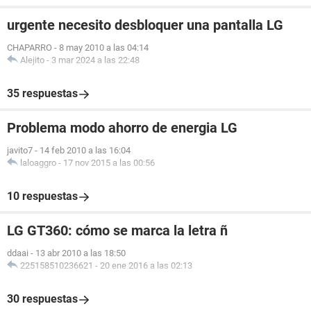
urgente necesito desbloquer una pantalla LG
CHAPARRO
-
8 may 2010 a las 04:14
Alejito
-
3 mar 2024 a las 22:48
35 respuestas
Problema modo ahorro de energia LG
javito7
-
14 feb 2010 a las 16:04
laloaggro
-
17 nov 2015 a las 00:56
10 respuestas
LG GT360: cómo se marca la letra ñ
ddaai
-
13 abr 2010 a las 18:50
225158510236621
-
20 ene 2016 a las 02:13
30 respuestas