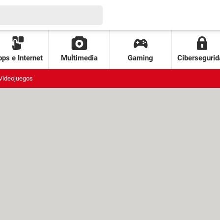
ps e Internet
Multimedia
Gaming
Cibersegurid
Videojuegos