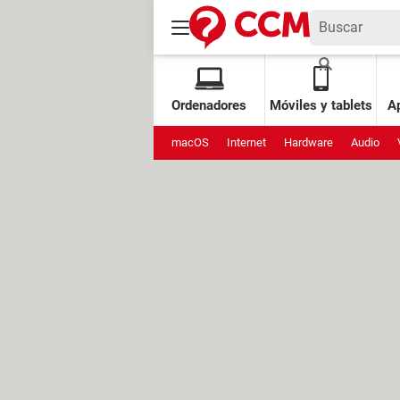
Ordenadores
Móviles y tablets
Ap
macOS
Internet
Hardware
Audio