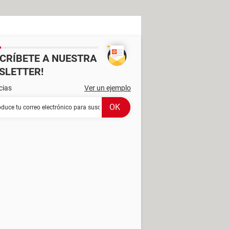
SCRÍBETE A NUESTRA
SLETTER!
cias
Ver un ejemplo