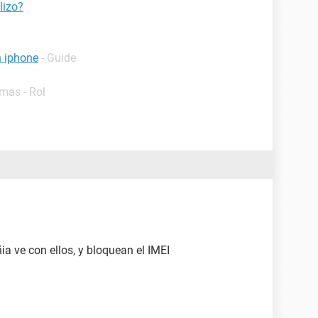
lizo?
n iphone
- Guide
mas - Rol
ia ve con ellos, y bloquean el IMEI