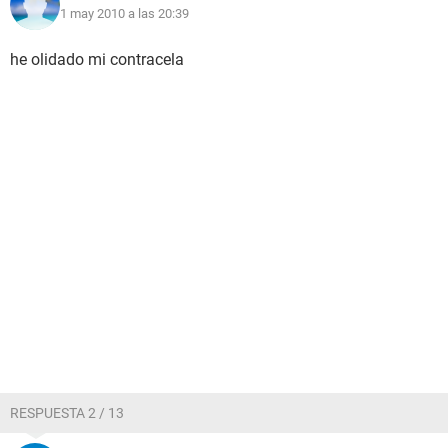
1 may 2010 a las 20:39
he olidado mi contracela
RESPUESTA 2 / 13