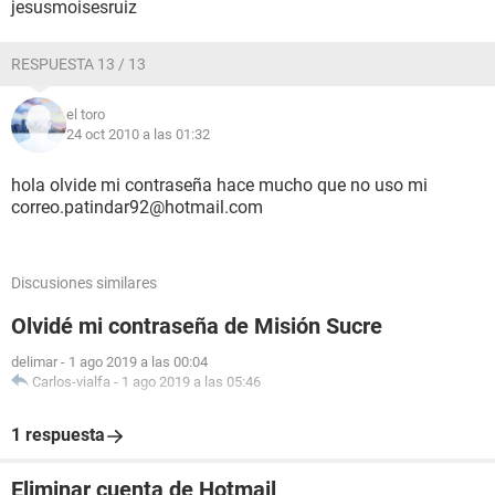
jesusmoisesruiz
RESPUESTA 13 / 13
el toro
24 oct 2010 a las 01:32
hola olvide mi contraseña hace mucho que no uso mi
correo.patindar92@hotmail.com
Discusiones similares
Olvidé mi contraseña de Misión Sucre
delimar
-
1 ago 2019 a las 00:04
Carlos-vialfa
-
1 ago 2019 a las 05:46
1 respuesta
Eliminar cuenta de Hotmail