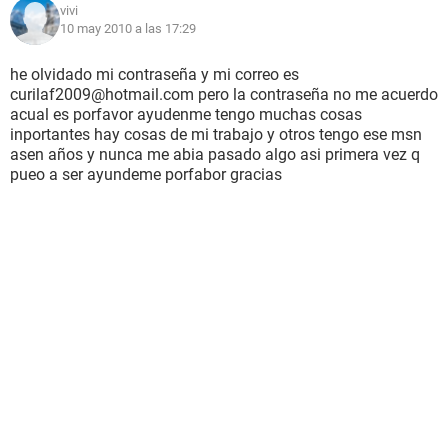
vivi
10 may 2010 a las 17:29
he olvidado mi contraseña y mi correo es
curilaf2009@hotmail.com pero la contraseña no me acuerdo
acual es porfavor ayudenme tengo muchas cosas
inportantes hay cosas de mi trabajo y otros tengo ese msn
asen años y nunca me abia pasado algo asi primera vez q
pueo a ser ayundeme porfabor gracias