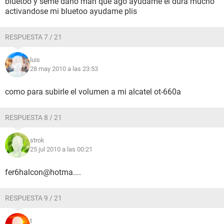
bluetoo y seme daño man que ago ayudame el dura mucho
activandose mi bluetoo ayudame plis
RESPUESTA 7 / 21
luis
28 may 2010 a las 23:53
como para subirle el volumen a mi alcatel ot-660a
RESPUESTA 8 / 21
strok
25 jul 2010 a las 00:21
fer6halcon@hotma....
RESPUESTA 9 / 21
t