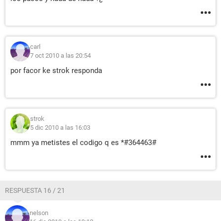
carl
7 oct 2010 a las 20:54
por facor ke strok responda
strok
5 dic 2010 a las 16:03
mmm ya metistes el codigo q es *#364463#
RESPUESTA 16 / 21
nelson