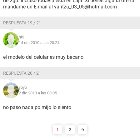
de 2gb. Incluso todavia esta en caja. Si tienes alguna oferta
mandame un E-mail al yaritza_03_05@hotmail.com
RESPUESTA 19 / 21
hi5
14 oct 2010 a las 20:24
el modelo del celular es muy bacano
RESPUESTA 20 / 21
yoyo
2 dic 2010 a las 00:05
no paso nada po mijo lo siento
1
2