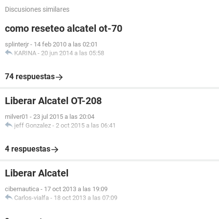
Discusiones similares
como reseteo alcatel ot-70
splinterjr
-
14 feb 2010 a las 02:01
KARINA
-
20 jun 2014 a las 05:58
74 respuestas
Liberar Alcatel OT-208
milver01
-
23 jul 2015 a las 20:04
jeff Gonzalez
-
2 oct 2015 a las 06:41
4 respuestas
Liberar Alcatel
cibernautica
-
17 oct 2013 a las 19:09
Carlos-vialfa
-
18 oct 2013 a las 07:09