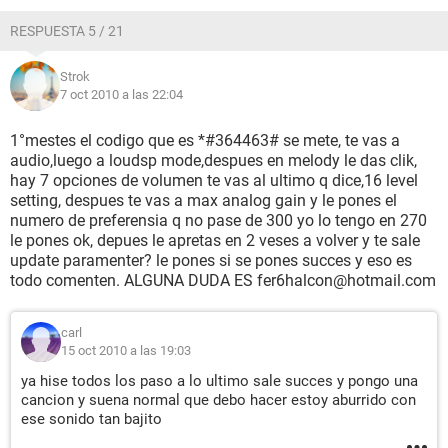
RESPUESTA 5 / 21
Strok
7 oct 2010 a las 22:04
1°mestes el codigo que es *#364463# se mete, te vas a
audio,luego a loudsp mode,despues en melody le das clik,
hay 7 opciones de volumen te vas al ultimo q dice,16 level
setting, despues te vas a max analog gain y le pones el
numero de preferensia q no pase de 300 yo lo tengo en 270
le pones ok, depues le apretas en 2 veses a volver y te sale
update paramenter? le pones si se pones succes y eso es
todo comenten. ALGUNA DUDA ES fer6halcon@hotmail.com
carl
15 oct 2010 a las 19:03
ya hise todos los paso a lo ultimo sale succes y pongo una
cancion y suena normal que debo hacer estoy aburrido con
ese sonido tan bajito