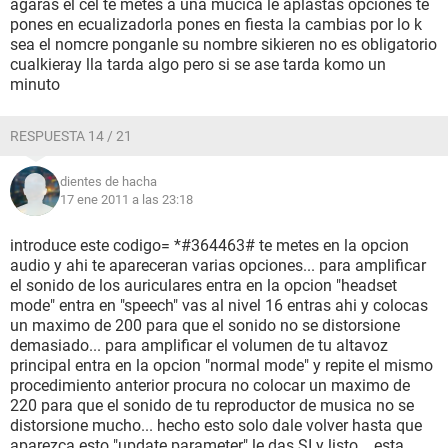
agaras el cel te metes a una mucica le aplastas opciones te
pones en ecualizadorla pones en fiesta la cambias por lo k
sea el nomcre ponganle su nombre sikieren no es obligatorio
cualkieray lla tarda algo pero si se ase tarda komo un
minuto
RESPUESTA 14 / 21
dientes de hacha
17 ene 2011 a las 23:18
introduce este codigo= *#364463# te metes en la opcion
audio y ahi te apareceran varias opciones... para amplificar
el sonido de los auriculares entra en la opcion "headset
mode" entra en "speech" vas al nivel 16 entras ahi y colocas
un maximo de 200 para que el sonido no se distorsione
demasiado... para amplificar el volumen de tu altavoz
principal entra en la opcion "normal mode" y repite el mismo
procedimiento anterior procura no colocar un maximo de
220 para que el sonido de tu reproductor de musica no se
distorsione mucho... hecho esto solo dale volver hasta que
aparezca esto "update parameter" le das SI y listo... esta