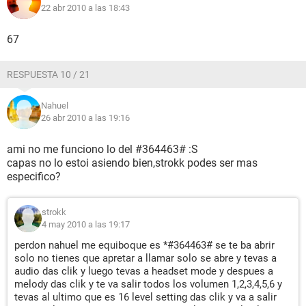
22 abr 2010 a las 18:43
67
RESPUESTA 10 / 21
Nahuel
26 abr 2010 a las 19:16
ami no me funciono lo del #364463# :S
capas no lo estoi asiendo bien,strokk podes ser mas
especifico?
strokk
4 may 2010 a las 19:17
perdon nahuel me equiboque es *#364463# se te ba abrir
solo no tienes que apretar a llamar solo se abre y tevas a
audio das clik y luego tevas a headset mode y despues a
melody das clik y te va salir todos los volumen 1,2,3,4,5,6 y
tevas al ultimo que es 16 level setting das clik y va a salir