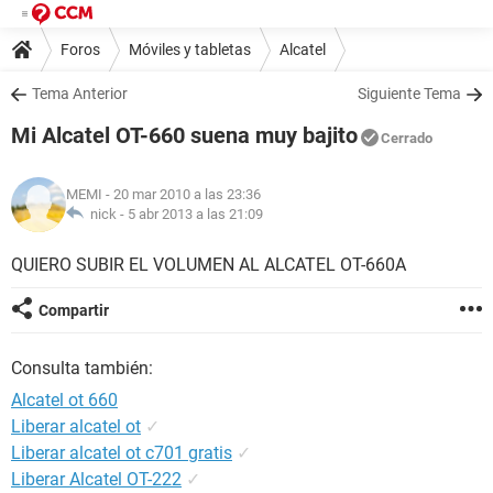
Foros
Móviles y tabletas
Alcatel
Tema Anterior
Siguiente Tema
Mi Alcatel OT-660 suena muy bajito
Cerrado
MEMI
- 20 mar 2010 a las 23:36
nick -
5 abr 2013 a las 21:09
QUIERO SUBIR EL VOLUMEN AL ALCATEL OT-660A
Compartir
Consulta también:
Alcatel ot 660
Liberar alcatel ot
✓
Liberar alcatel ot c701 gratis
✓
Liberar Alcatel OT-222
✓