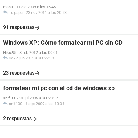
manu
-
11 dic 2008 a las 16:45
Tu papá
-
23 nov 2011 a las 20:53
91 respuestas
Windows XP: Cómo formatear mi PC sin CD
Niko.95
-
8 feb 2012 a las 00:01
sd
-
4 jun 2015 a las 22:10
23 respuestas
formatear mi pc con el cd de windows xp
snif100
-
31 jul 2009 a las 20:12
snif100
-
1 ago 2009 a las 13:04
2 respuestas