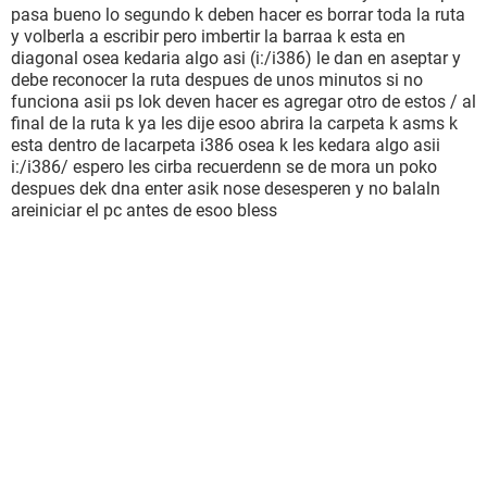
pasa bueno lo segundo k deben hacer es borrar toda la ruta
y volberla a escribir pero imbertir la barraa k esta en
diagonal osea kedaria algo asi (i:/i386) le dan en aseptar y
debe reconocer la ruta despues de unos minutos si no
funciona asii ps lok deven hacer es agregar otro de estos / al
final de la ruta k ya les dije esoo abrira la carpeta k asms k
esta dentro de lacarpeta i386 osea k les kedara algo asii
i:/i386/ espero les cirba recuerdenn se de mora un poko
despues dek dna enter asik nose desesperen y no balaln
areiniciar el pc antes de esoo bless