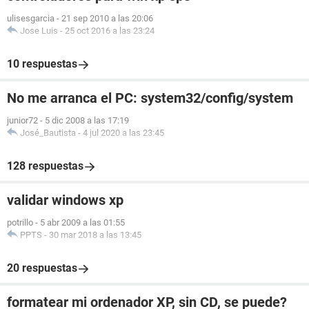
ulisesgarcia
-
21 sep 2010 a las 20:06
Jose Luis
-
25 oct 2016 a las 23:24
10 respuestas
No me arranca el PC: system32/config/system
junior72
-
5 dic 2008 a las 17:19
José_Bautista
-
4 jul 2020 a las 23:45
128 respuestas
validar windows xp
potrillo
-
5 abr 2009 a las 01:55
PPTS
-
30 mar 2018 a las 13:45
20 respuestas
formatear mi ordenador XP, sin CD, se puede?